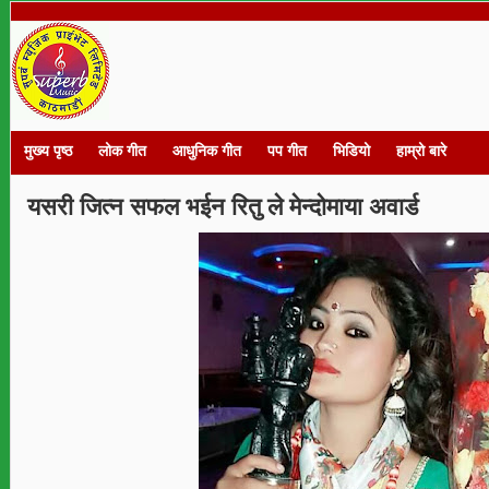
मुख्य पृष्ठ
लोक गीत
आधुनिक गीत
पप गीत
भिडियो
हाम्रो बारे
यसरी जित्न सफल भईन रितु ले मेन्दोमाया अवार्ड